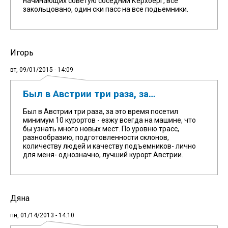
начинающих советую соседний Керхберг, все
закольцовано, один ски пасс на все подьемники.
Игорь
вт, 09/01/2015 - 14:09
Был в Австрии три раза, за…
Был в Австрии три раза, за это время посетил
минимум 10 курортов - езжу всегда на машине, что
бы узнать много новых мест. По уровню трасс,
разнообразию, подготовленности склонов,
количеству людей и качеству подъемников- лично
для меня- однозначно, лучший курорт Австрии.
Дяна
пн, 01/14/2013 - 14:10