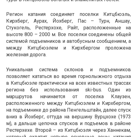
Регион катания соединяет поселки Китцбюэль, 
Кирхберг, Аурах, Йохберг, Пас – Турн, Аншау, 
Стукогель, Рестерхохе, Райт, расположенные на 
высоте 800 – 2000 м. Все поселки соединены общей 
системой подъемников и автобусным сообщением, а 
между Китцбюэлем и Кирхбергом проложена 
железная дорога.
Уникальная система склонов и подъемников 
позволяет кататься во время горнолыжного отдыха 
в Китцбюэле практически на всех известных трассах 
региона без использования ski-bus. Один из 
маршрутов начинается от поселка Клаузен, 
расположенного между Китцбюэлем и Кирхбергом, 
на подъемнике до района Пенгельштайн, далее спуск 
вниз в Йохберг, оттуда на вершину Вурцхохе (1973 
м), а дальше цепочка спусков и подъемов в районе 
Рестерхехе. Второй – из Китцбюэля через Ханнекам, 
который охватит четыре основные зоны катания 