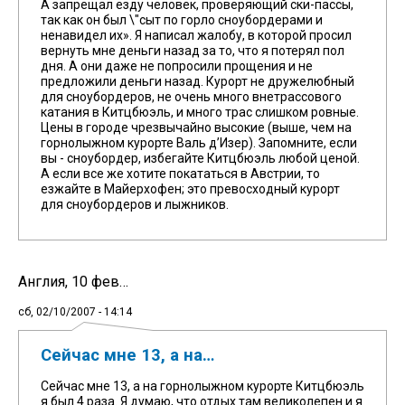
А запрещал езду человек, проверяющий ски-пассы,
так как он был \"сыт по горло сноубордерами и
ненавидел их». Я написал жалобу, в которой просил
вернуть мне деньги назад за то, что я потерял пол
дня. А они даже не попросили прощения и не
предложили деньги назад. Курорт не дружелюбный
для сноубордеров, не очень много внетрассового
катания в Китцбюэль, и много трас слишком ровные.
Цены в городе чрезвычайно высокие (выше, чем на
горнолыжном курорте Валь д’Изер). Запомните, если
вы - сноубордер, избегайте Китцбюэль любой ценой.
А если все же хотите покататься в Австрии, то
езжайте в Майерхофен; это превосходный курорт
для сноубордеров и лыжников.
Англия, 10 фев…
сб, 02/10/2007 - 14:14
Сейчас мне 13, а на…
Сейчас мне 13, а на горнолыжном курорте Китцбюэль
я был 4 раза. Я думаю, что отдых там великолепен и я