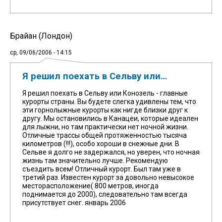
Брайан (Лондон)
ср, 09/06/2006 - 14:15
Я решил поехать в Сельву или…
Я решил поехать в Сельву или Конозель - главные
курорты страны. Вы будете слегка удивлены тем, что
эти горнолыжные курорты как нигде близки друг к
другу. Мы остановились в Канацеи, которые идеален
для лыжни, но там практически нет ночной жизни.
Отличные трассы общей протяженностью тысяча
километров (!!!), особо хороши в снежные дни. В
Сельве я долго не задержался, но уверен, что ночная
жизнь там значительно лучше. Рекомендую
съездить всем! Отличный курорт. Был там уже в
третий раз. Известен курорт за довольно невысокое
месторасположение( 800 метров, иногда
поднимается до 2000), следовательно там всегда
присутствует снег. январь 2006