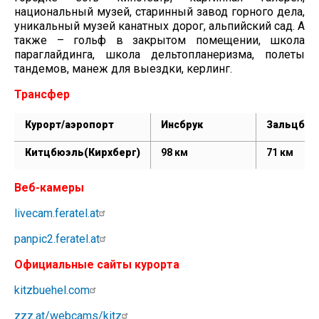
национальный музей, старинный завод горного дела,
уникальный музей канатных дорог, альпийский сад. А
также – гольф в закрытом помещении, школа
параглайдинга, школа дельтопланеризма, полеты
тандемов, манеж для выездки, керлинг.
Трансфер
Курорт/аэропорт
Инсбрук
Зальцбур
Китцбюэль(Кирхберг)
98 км
71 км
Веб-камеры
livecam.feratel.at
panpic2.feratel.at
Официальные
сайты
курорта
kitzbuehel.com
zzz.at/webcams/kitz