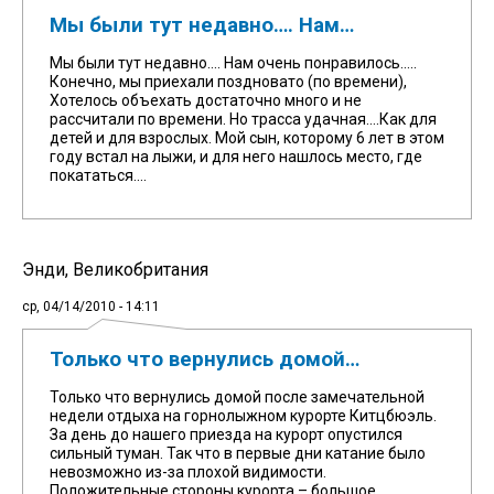
Мы были тут недавно…. Нам…
Мы были тут недавно…. Нам очень понравилось…..
Конечно, мы приехали поздновато (по времени),
Хотелось объехать достаточно много и не
рассчитали по времени. Но трасса удачная….Как для
детей и для взрослых. Мой сын, которому 6 лет в этом
году встал на лыжи, и для него нашлось место, где
покататься….
Энди, Великобритания
ср, 04/14/2010 - 14:11
Только что вернулись домой…
Только что вернулись домой после замечательной
недели отдыха на горнолыжном курорте Китцбюэль.
За день до нашего приезда на курорт опустился
сильный туман. Так что в первые дни катание было
невозможно из-за плохой видимости.
Положительные стороны курорта – большое