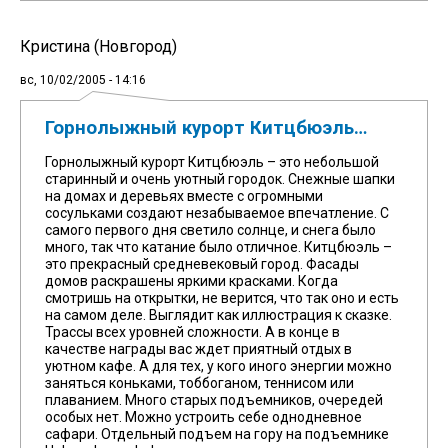
Кристина (Новгород)
вс, 10/02/2005 - 14:16
Горнолыжный курорт Китцбюэль…
Горнолыжный курорт Китцбюэль – это небольшой
старинный и очень уютный городок. Снежные шапки
на домах и деревьях вместе с огромными
сосульками создают незабываемое впечатление. С
самого первого дня светило солнце, и снега было
много, так что катание было отличное. Китцбюэль –
это прекрасный средневековый город. Фасады
домов раскрашены яркими красками. Когда
смотришь на открытки, не верится, что так оно и есть
на самом деле. Выглядит как иллюстрация к сказке.
Трассы всех уровней сложности. А в конце в
качестве награды вас ждет приятный отдых в
уютном кафе. А для тех, у кого иного энергии можно
заняться коньками, тоббоганом, теннисом или
плаванием. Много старых подъемников, очередей
особых нет. Можно устроить себе однодневное
сафари. Отдельный подъем на гору на подъемнике