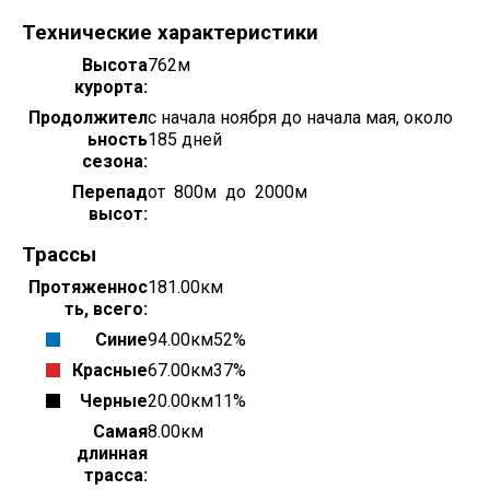
Технические характеристики
Высота
762м
курорта:
Продолжител
с начала ноября до начала мая, около
ьность
185 дней
сезона:
Перепад
800м
2000м
высот:
Трассы
Протяженнос
181.00км
ть, всего:
Синие
94.00км
52%
Красные
67.00км
37%
Черные
20.00км
11%
Самая
8.00км
длинная
трасса: