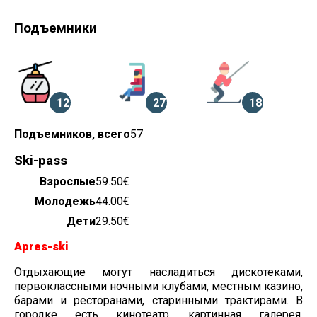
Подъемники
12
27
18
Кабинные
Кресельные
Бугельные
Подъемников, всего
57
Ski-pass
Взрослые
59.50€
Молодежь
44.00€
Дети
29.50€
Apres-ski
Отдыхающие могут насладиться дискотеками,
первоклассными ночными клубами, местным казино,
барами и ресторанами, старинными трактирами. В
городке есть кинотеатр, картинная галерея,