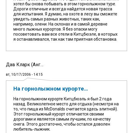
хотел бы снова побывать в этом горнолыжном туре.
Дороги отличные и всегда найдется новая трасса
для испытания. Я думаю, на охоте в лесу вы сможете
увидеть самых разных животных, таких как,
например, олени. На склонах и в самой деревне
много лыжных курортов. Я без опаски могу
посоветовать вам все отели в Китцбюэле, в которых
я останавливался, так как там приятная обстановка.
Дав Кларк (Анг…
вт, 10/17/2006 - 14:15
На горнолыжном курорте…
На горнолыжном курорте Китцбюэль я был 2 года
назад. Великолепное место для отдыха (несмотря на
то, что пища из McDonalds считается здесь элитной).
Этот горнолыжный курорт отличается своими
дорогами и является самым лучшим, по качеству
снега. Этого достаточно, чтобы остался доволен
любитель-лыжник.