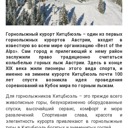
Горнолыжный курорт Китцбюэль – один из первых 
горнолыжных курортов Австрии, входит в 
известную во всем мире организацию «Best of the 
Alps». Сам город и прилегающий к нему район 
заслужили право традиционно считаться 
колыбелью горных лыж Австрии. Здесь в конце 
XIX века жили пионеры этого вида спорта, и 
именно на зимнем курорте Китцбюэль почти 100 
лет спустя возникла идея проведения 
соревнований на Кубок мира по горным лыжам.
Для горнолыжников Китцбюэль – это прежде всего 
живописные горы, безукоризненно оборудованные 
спуски, высочайший сервис, комфорт и море 
развлечений. Спортивная слава, красота и 
элегантность курорта привлекают в горнолыжные 
туры в Китцбюэль богатых и знаменитых гостей.